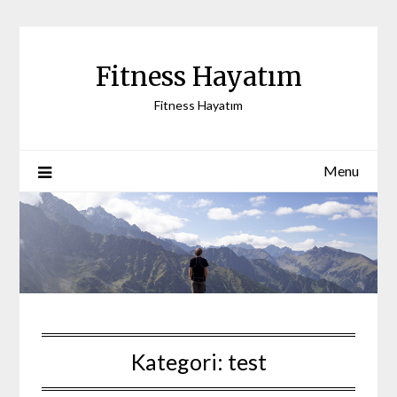
Skip
to
content
Fitness Hayatım
Fitness Hayatım
Menu
Kategori:
test