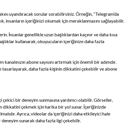
akını uyandıracak sorular sorabilirsiniz. Örneğin, “Telegram’da
lık, insanların içeriğinizi okumak için meraklanmasını sağlayabilir.
rin. İnsanlar genellikle uzun başlıklardan kaçınır ve daha kısa
 başlıklar kullanarak, okuyucuların içeriğinize daha fazla
m kanalınızın abone sayısını artırmak için önemli bir adımdır.
de tasarlayarak, daha fazla kişinin dikkatini çekebilir ve abone
lgi çekici bir deneyim sunmasına yardımcı olabilir. Görseller,
dikkatini çekmek için harika bir yol sunar. İçeriğinizde
malıdır. Ayrıca, videolar da içeriğinizi daha etkileyici hale
bir deneyim sunarak daha fazla ilgi çekebilir.