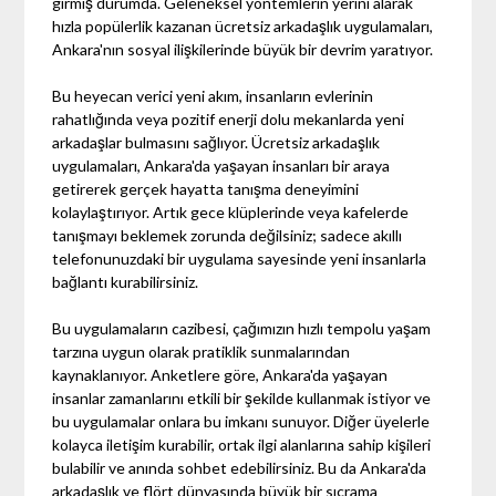
girmiş durumda. Geleneksel yöntemlerin yerini alarak
hızla popülerlik kazanan ücretsiz arkadaşlık uygulamaları,
Ankara'nın sosyal ilişkilerinde büyük bir devrim yaratıyor.
Bu heyecan verici yeni akım, insanların evlerinin
rahatlığında veya pozitif enerji dolu mekanlarda yeni
arkadaşlar bulmasını sağlıyor. Ücretsiz arkadaşlık
uygulamaları, Ankara'da yaşayan insanları bir araya
getirerek gerçek hayatta tanışma deneyimini
kolaylaştırıyor. Artık gece klüplerinde veya kafelerde
tanışmayı beklemek zorunda değilsiniz; sadece akıllı
telefonunuzdaki bir uygulama sayesinde yeni insanlarla
bağlantı kurabilirsiniz.
Bu uygulamaların cazibesi, çağımızın hızlı tempolu yaşam
tarzına uygun olarak pratiklik sunmalarından
kaynaklanıyor. Anketlere göre, Ankara'da yaşayan
insanlar zamanlarını etkili bir şekilde kullanmak istiyor ve
bu uygulamalar onlara bu imkanı sunuyor. Diğer üyelerle
kolayca iletişim kurabilir, ortak ilgi alanlarına sahip kişileri
bulabilir ve anında sohbet edebilirsiniz. Bu da Ankara'da
arkadaşlık ve flört dünyasında büyük bir sıçrama