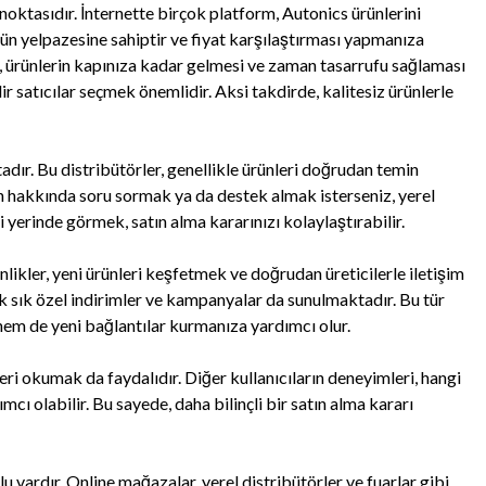
noktasıdır. İnternette birçok platform, Autonics ürünlerini
rün yelpazesine sahiptir ve fiyat karşılaştırması yapmanıza
da, ürünlerin kapınıza kadar gelmesi ve zaman tasarrufu sağlaması
r satıcılar seçmek önemlidir. Aksi takdirde, kalitesiz ürünlerle
dır. Bu distribütörler, genellikle ürünleri doğrudan temin
ün hakkında soru sormak ya da destek almak isterseniz, yerel
ri yerinde görmek, satın alma kararınızı kolaylaştırabilir.
inlikler, yeni ürünleri keşfetmek ve doğrudan üreticilerle iletişim
 sık sık özel indirimler ve kampanyalar da sunulmaktadır. Bu tür
 hem de yeni bağlantılar kurmanıza yardımcı olur.
ri okumak da faydalıdır. Diğer kullanıcıların deneyimleri, hangi
cı olabilir. Bu sayede, daha bilinçli bir satın alma kararı
u vardır. Online mağazalar, yerel distribütörler ve fuarlar gibi