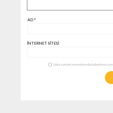
AD
*
İNTERNET SITESI
Daha sonraki yorumlarımda kullanılması için 