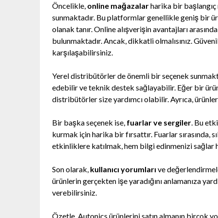
Öncelikle,
online mağazalar
harika bir başlangıç 
sunmaktadır. Bu platformlar genellikle geniş bir ü
olanak tanır. Online alışverişin avantajları arasın
bulunmaktadır. Ancak, dikkatli olmalısınız. Güvenili
karşılaşabilirsiniz.
Yerel distribütörler de önemli bir seçenek sunmakta
edebilir ve teknik destek sağlayabilir. Eğer bir ür
distribütörler size yardımcı olabilir. Ayrıca, ürünle
Bir başka seçenek ise,
fuarlar ve sergiler
. Bu etk
kurmak için harika bir fırsattır. Fuarlar sırasında,
etkinliklere katılmak, hem bilgi edinmenizi sağlar
Son olarak,
kullanıcı yorumları
ve değerlendirmele
ürünlerin gerçekten işe yaradığını anlamanıza yardım
verebilirsiniz.
Özetle, Autonics ürünlerini satın almanın birçok yol