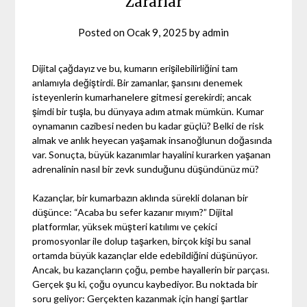
Zararlar
Posted on
Ocak 9, 2025
by
admin
Dijital çağdayız ve bu, kumarın erişilebilirliğini tam
anlamıyla değiştirdi. Bir zamanlar, şansını denemek
isteyenlerin kumarhanelere gitmesi gerekirdi; ancak
şimdi bir tuşla, bu dünyaya adım atmak mümkün. Kumar
oynamanın cazibesi neden bu kadar güçlü? Belki de risk
almak ve anlık heyecan yaşamak insanoğlunun doğasında
var. Sonuçta, büyük kazanımlar hayalini kurarken yaşanan
adrenalinin nasıl bir zevk sunduğunu düşündünüz mü?
Kazançlar, bir kumarbazın aklında sürekli dolanan bir
düşünce: “Acaba bu sefer kazanır mıyım?” Dijital
platformlar, yüksek müşteri katılımı ve çekici
promosyonlar ile dolup taşarken, birçok kişi bu sanal
ortamda büyük kazançlar elde edebildiğini düşünüyor.
Ancak, bu kazançların çoğu, pembe hayallerin bir parçası.
Gerçek şu ki, çoğu oyuncu kaybediyor. Bu noktada bir
soru geliyor: Gerçekten kazanmak için hangi şartlar