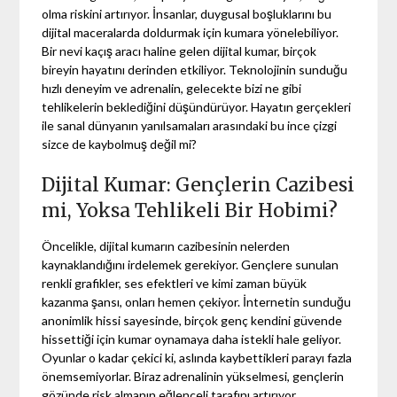
olma riskini artırıyor. İnsanlar, duygusal boşluklarını bu
dijital maceralarda doldurmak için kumara yönelebiliyor.
Bir nevi kaçış aracı haline gelen dijital kumar, birçok
bireyin hayatını derinden etkiliyor. Teknolojinin sunduğu
hızlı deneyim ve adrenalin, gelecekte bizi ne gibi
tehlikelerin beklediğini düşündürüyor. Hayatın gerçekleri
ile sanal dünyanın yanılsamaları arasındaki bu ince çizgi
sizce de kaybolmuş değil mi?
Dijital Kumar: Gençlerin Cazibesi
mi, Yoksa Tehlikeli Bir Hobimi?
Öncelikle, dijital kumarın cazibesinin nelerden
kaynaklandığını irdelemek gerekiyor. Gençlere sunulan
renkli grafikler, ses efektleri ve kimi zaman büyük
kazanma şansı, onları hemen çekiyor. İnternetin sunduğu
anonimlik hissi sayesinde, birçok genç kendini güvende
hissettiği için kumar oynamaya daha istekli hale geliyor.
Oyunlar o kadar çekici ki, aslında kaybettikleri parayı fazla
önemsemiyorlar. Biraz adrenalinin yükselmesi, gençlerin
gözünde risk almanın eğlenceli tarafını artırıyor.