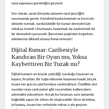
nasıl yapmanız gerektiğini gösterir.
Son olarak, sanal dünyada zamanın nasıl geçtiğini
unutmamak gerek. Kendinizi kaybetmemek ve kontrolü
elinizde tutmak, sürdürülebilir bir kumar deneyimi için
oldukça önemli. Unutmayın, kazanmak da, kaybetmek de
bir deneyimin parçasıdır. Şansınızın peşinden koşarken,
adımlarınızı dikkatli atmayı ihmal etmeyin!
Dijital Kumar: Cazibesiyle
Kandıran Bir Oyun mu, Yoksa
Kaybettiren Bir Tuzak mı?
Dijital kumarın en büyük çekiciliği, sunduğu heyecan ve
kazanç fırsatları. Bir tuşla milyonlar kazanma hayali, birçok
insanı her gün bu platformlara yönlendiriyor. Özellikle slot
oyunları veya canlı poker gibi seçenekler, kullanıcıların
adrenalini yükseltiyor. Ancak bu heyecan, aynı zamanda
bağımlılık yapıcı bir etken de oluşturabilir. Sizce de birkaç
iyi kazanç, insanı her seferinde tekrar o ele geçiren