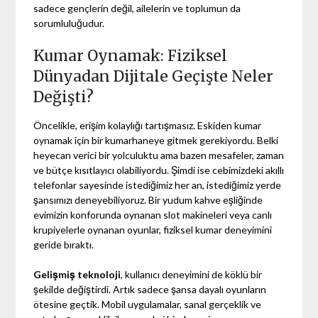
sadece gençlerin değil, ailelerin ve toplumun da
sorumluluğudur.
Kumar Oynamak: Fiziksel
Dünyadan Dijitale Geçişte Neler
Değişti?
Öncelikle, erişim kolaylığı tartışmasız. Eskiden kumar
oynamak için bir kumarhaneye gitmek gerekiyordu. Belki
heyecan verici bir yolculuktu ama bazen mesafeler, zaman
ve bütçe kısıtlayıcı olabiliyordu. Şimdi ise cebimizdeki akıllı
telefonlar sayesinde istediğimiz her an, istediğimiz yerde
şansımızı deneyebiliyoruz. Bir yudum kahve eşliğinde
evimizin konforunda oynanan slot makineleri veya canlı
krupiyelerle oynanan oyunlar, fiziksel kumar deneyimini
geride bıraktı.
Gelişmiş teknoloji
, kullanıcı deneyimini de köklü bir
şekilde değiştirdi. Artık sadece şansa dayalı oyunların
ötesine geçtik. Mobil uygulamalar, sanal gerçeklik ve