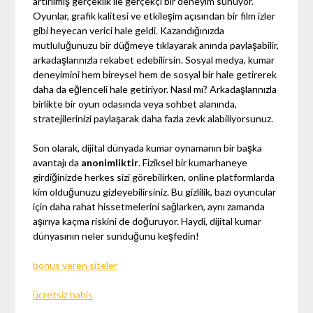
artırılmış gerçeklik ile gerçekçi bir deneyim sunuyor.
Oyunlar, grafik kalitesi ve etkileşim açısından bir film izler
gibi heyecan verici hale geldi. Kazandığınızda
mutluluğunuzu bir düğmeye tıklayarak anında paylaşabilir,
arkadaşlarınızla rekabet edebilirsin. Sosyal medya, kumar
deneyimini hem bireysel hem de sosyal bir hale getirerek
daha da eğlenceli hale getiriyor. Nasıl mı? Arkadaşlarınızla
birlikte bir oyun odasında veya sohbet alanında,
stratejilerinizi paylaşarak daha fazla zevk alabiliyorsunuz.
Son olarak, dijital dünyada kumar oynamanın bir başka
avantajı da
anonimliktir
. Fiziksel bir kumarhaneye
girdiğinizde herkes sizi görebilirken, online platformlarda
kim olduğunuzu gizleyebilirsiniz. Bu gizlilik, bazı oyuncular
için daha rahat hissetmelerini sağlarken, aynı zamanda
aşırıya kaçma riskini de doğuruyor. Haydi, dijital kumar
dünyasının neler sunduğunu keşfedin!
bonus veren siteler
ücretsiz bahis