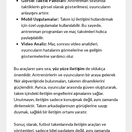
Görsel Taktik Panoları:
Antrenman sırasında
taktiklerin görsel olarak gösterilmesi, oyuncuların
anlayışını artırır.
Mobil Uygulamalar:
Takım içi iletişimi hızlandırmak
için özel uygulamalar kullanılabilir. Bu sayede,
antrenman programları ve maç takvimleri hızlıca
paylaşılabilir.
Video Analiz:
Maç sonrası video analizleri,
oyuncuların hatalarını görmelerine ve gelişim
göstermelerine yardımcı olur.
Bu araçların yanı sıra,
yüz yüze iletişim
de oldukça
önemlidir. Antrenörlerin ve oyuncuların bir araya gelerek
fikir alışverişinde bulunmaları, takımın dinamiklerini
güçlendirir. Ayrıca, oyuncular arasında güven oluşturarak,
takım içindeki iletişim engellerini aşmalarını sağlar.
Unutmayın, iletişim sadece konuşmak değil, aynı zamanda
dinlemektir. Takım arkadaşlarınızın görüşlerine saygı
duymak, sağlıklı bir iletişim ortamı yaratır.
Sonuç olarak, futbol takımlarında iletişim araçları ve
yöntemleri, sadece bilgi paylaşımı değil, aynı zamanda