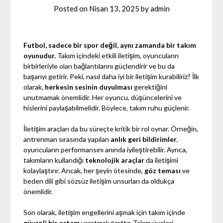
Posted on
Nisan 13, 2025
by
admin
Futbol, sadece bir spor değil, aynı zamanda bir takım
oyunudur.
Takım içindeki etkili iletişim, oyuncuların
birbirleriyle olan bağlantılarını güçlendirir ve bu da
başarıyı getirir. Peki, nasıl daha iyi bir iletişim kurabiliriz? İlk
olarak,
herkesin sesinin duyulması
gerektiğini
unutmamak önemlidir. Her oyuncu, düşüncelerini ve
hislerini paylaşabilmelidir. Böylece, takım ruhu güçlenir.
İletişim araçları da bu süreçte kritik bir rol oynar. Örneğin,
antrenman sırasında yapılan
anlık geri bildirimler
,
oyuncuların performansını anında iyileştirebilir. Ayrıca,
takımların kullandığı
teknolojik araçlar
da iletişimi
kolaylaştırır. Ancak, her şeyin ötesinde,
göz teması
ve
beden dili gibi sözsüz iletişim unsurları da oldukça
önemlidir.
Son olarak, iletişim engellerini aşmak için takım içinde
güvenli bir ortam
yaratmak şarttır. Takım üyeleri,