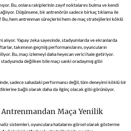
ıyor. Bu, onlara rakiplerinin zayıf noktalarını bulma ve kendi
sağlıyor. Düşünsene, bir antrenörün sadece birkaç tıklama ile
 Bu, hem antrenman süreçlerini hem de maç stratejilerini köklü
ni alıyor. Yapay zeka sayesinde, stadyumlarda ve ekranlarda
raftarlar, takımının geçmiş performanslarını, oyuncuların
iliyor. Bu, maçı izlemeyi daha heyecan verici hale getiriyor.
ar stadyumda değilken bile maçı sanki oradaymış gibi
ğinde, sadece sahadaki performansı değil, tüm deneyimi köklü bir
iklerine bağlı olarak daha da ilginç olacak gibi görünüyor.
: Antrenmandan Maça Yenilik
aliz sistemleri, oyunculara hatalarını görsel olarak gösterme