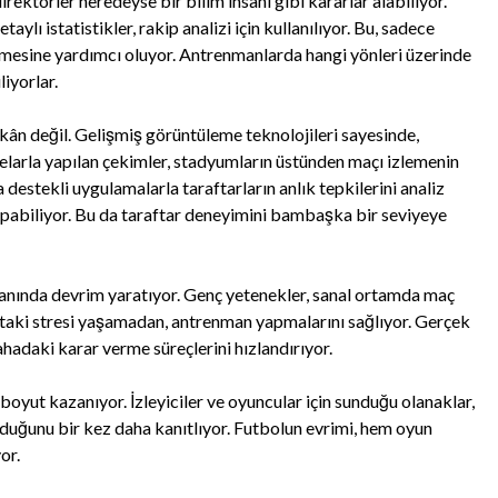
irektörler neredeyse bir bilim insanı gibi kararlar alabiliyor.
ylı istatistikler, rakip analizi için kullanılıyor. Bu, sadece
tirmesine yardımcı oluyor. Antrenmanlarda hangi yönleri üzerinde
liyorlar.
kân değil. Gelişmiş görüntüleme teknolojileri sayesinde,
nelarla yapılan çekimler, stadyumların üstünden maçı izlemenin
destekli uygulamalarla taraftarların anlık tepkilerini analiz
apabiliyor. Bu da taraftar deneyimini bambaşka bir seviyeye
alanında devrim yaratıyor. Genç yetenekler, sanal ortamda maç
ttaki stresi yaşamadan, antrenman yapmalarını sağlıyor. Gerçek
ahadaki karar verme süreçlerini hızlandırıyor.
 boyut kazanıyor. İzleyiciler ve oyuncular için sunduğu olanaklar,
lduğunu bir kez daha kanıtlıyor. Futbolun evrimi, hem oyun
or.