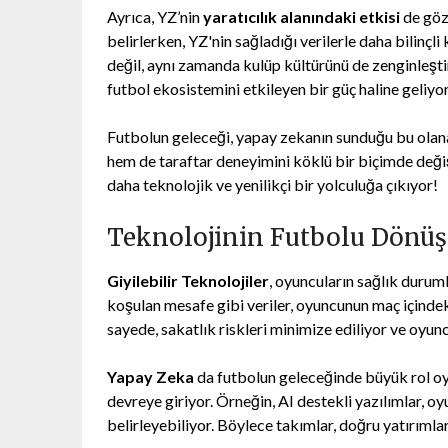
Ayrıca, YZ’nin
yaratıcılık alanındaki etkisi
de göz 
belirlerken, YZ'nin sağladığı verilerle daha bilinçl
değil, aynı zamanda kulüp kültürünü de zenginleşti
futbol ekosistemini etkileyen bir güç haline geliyor
Futbolun geleceği, yapay zekanın sunduğu bu olana
hem de taraftar deneyimini köklü bir biçimde değiş
daha teknolojik ve yenilikçi bir yolculuğa çıkıyor!
Teknolojinin Futbolu Dönüş
Giyilebilir Teknolojiler
, oyuncuların sağlık durumla
koşulan mesafe gibi veriler, oyuncunun maç içindek
sayede, sakatlık riskleri minimize ediliyor ve oyunc
Yapay Zeka
da futbolun geleceğinde büyük rol o
devreye giriyor. Örneğin, AI destekli yazılımlar, 
belirleyebiliyor. Böylece takımlar, doğru yatırımlar