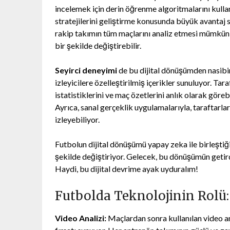
incelemek için derin öğrenme algoritmalarını kullan
stratejilerini geliştirme konusunda büyük avantaj 
rakip takımın tüm maçlarını analiz etmesi mümkün!
bir şekilde değiştirebilir.
Seyirci deneyimi
de bu dijital dönüşümden nasibi
izleyicilere özelleştirilmiş içerikler sunuluyor. Ta
istatistiklerini ve maç özetlerini anlık olarak göreb
Ayrıca, sanal gerçeklik uygulamalarıyla, taraftarl
izleyebiliyor.
Futbolun dijital dönüşümü yapay zeka ile birleşti
şekilde değiştiriyor. Gelecek, bu dönüşümün getird
Haydi, bu dijital devrime ayak uyduralım!
Futbolda Teknolojinin Rolü
Video Analizi:
Maçlardan sonra kullanılan video an