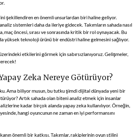
or.
ni şekillendiren en önemli unsurlardan biri haline geliyor.
 analiz sistemleri daha da ileriye gidecek. Takımların sahada nasıl
, maç öncesi, sırası ve sonrasında kritik bir rol oynayacak. Bu
a yüksek teknoloji ürünü bir endüstri haline gelmesini sağlıyor.
erindeki etkilerini görmek için sabırsızlanıyoruz. Gelişmeler,
terecek!
 Yapay Zeka Nereye Götürüyor?
ku. Ama biliyor musun, bu tutku şimdi dijital dünyada yeni bir
ştürüyor? Artık sahada olan biteni analiz etmek için insanlar
lizlerine kadar birçok alanda yapay zeka kullanılıyor. Örneğin,
ayesinde, hangi oyuncunun ne zaman en iyi performansını
nın önemli bir katkısı. Takımlar, rakiplerinin oyun stilini