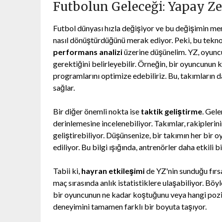
Futbolun Geleceği: Yapay Z
Futbol dünyası hızla değişiyor ve bu değişimin mer
nasıl dönüştürdüğünü merak ediyor. Peki, bu teknolo
performans analizi
üzerine düşünelim. YZ, oyuncul
gerektiğini belirleyebilir. Örneğin, bir oyuncunun 
programlarını optimize edebiliriz. Bu, takımların d
sağlar.
Bir diğer önemli nokta ise
taktik geliştirme
. Gele
derinlemesine incelenebiliyor. Takımlar, rakiplerini
geliştirebiliyor. Düşünsenize, bir takımın her bir 
ediliyor. Bu bilgi ışığında, antrenörler daha etkili b
Tabii ki,
hayran etkileşimi
de YZ'nin sunduğu fırsa
maç sırasında anlık istatistiklere ulaşabiliyor. Bö
bir oyuncunun ne kadar koştuğunu veya hangi pozis
deneyimini tamamen farklı bir boyuta taşıyor.