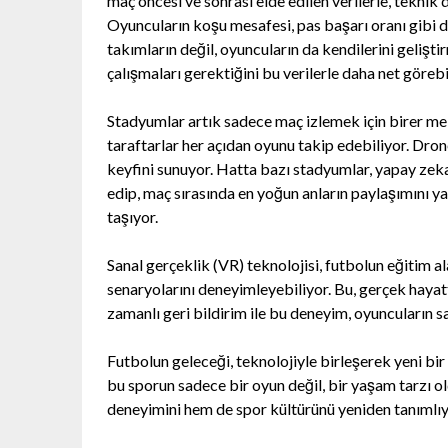
maç öncesi ve sonrası elde edilen verilerle, teknik d
Oyuncuların koşu mesafesi, pas başarı oranı gibi deta
takımların değil, oyuncuların da kendilerini geliş
çalışmaları gerektiğini bu verilerle daha net görebi
Stadyumlar artık sadece maç izlemek için birer me
taraftarlar her açıdan oyunu takip edebiliyor. Dro
keyfini sunuyor. Hatta bazı stadyumlar, yapay zeka 
edip, maç sırasında en yoğun anların paylaşımını y
taşıyor.
Sanal gerçeklik (VR) teknolojisi, futbolun eğitim 
senaryolarını deneyimleyebiliyor. Bu, gerçek haya
zamanlı geri bildirim ile bu deneyim, oyuncuların s
Futbolun geleceği, teknolojiyle birleşerek yeni bir
bu sporun sadece bir oyun değil, bir yaşam tarzı o
deneyimini hem de spor kültürünü yeniden tanımlıy