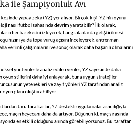
eka ile Şampiyonluk Avı
kezinde yapay zeka (YZ) yer alıyor. Birçok kişi, YZ'nin oyunu
ji nasıl futbol sahasında devrim yaratabilir? İlk olarak,
arın her hareketini izleyerek, hangi alanlarda geliştirilmesi
koşu hızını ya da topa vuruş açısını inceleyerek, antrenman
aha verimli çalışmalarını ve sonuç olarak daha başarılı olmalarını
neksel yöntemlerle analiz edilen veriler, YZ sayesinde daha
n oyun stillerini daha iyi anlayarak, buna uygun stratejiler
oyuncusunun yetenekleri ve zayıf yönleri YZ tarafından analiz
ir oyun planı oluşturabiliyor.
tlardan biri. Taraftarlar, YZ destekli uygulamalar aracılığıyla
ylece, maçın heyecanı daha da artıyor. Düşünün ki, maç sırasında
yonda en etkili olduğunu anında görebiliyorsunuz. Bu, taraftar