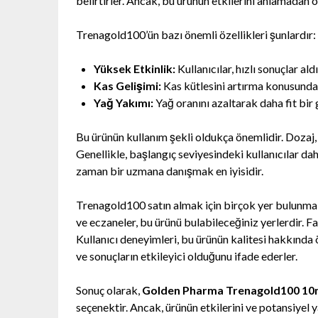
belirtirler. Ancak, bu ürünün etkilerini anlamadan 
Trenagold100’ün bazı önemli özellikleri şunlardır:
Yüksek Etkinlik:
Kullanıcılar, hızlı sonuçlar aldı
Kas Gelişimi:
Kas kütlesini artırma konusunda e
Yağ Yakımı:
Yağ oranını azaltarak daha fit bir
Bu ürünün kullanım şekli oldukça önemlidir. Dozaj,
Genellikle, başlangıç seviyesindeki kullanıcılar da
zaman bir uzmana danışmak en iyisidir.
Trenagold100 satın almak için birçok yer bulunmak
ve eczaneler, bu ürünü bulabileceğiniz yerlerdir. F
Kullanıcı deneyimleri, bu ürünün kalitesi hakkında ö
ve sonuçların etkileyici olduğunu ifade ederler.
Sonuç olarak,
Golden Pharma Trenagold100 10
seçenektir. Ancak, ürünün etkilerini ve potansiyel 