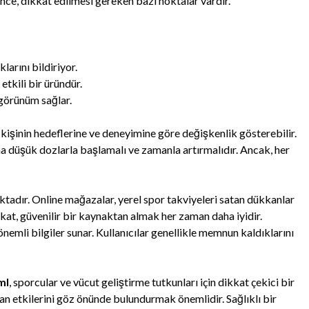
önce, dikkat edilmesi gereken bazı noktalar vardır.
klarını bildiriyor.
tkili bir üründür.
 görünüm sağlar.
 kişinin hedeflerine ve deneyimine göre değişkenlik gösterebilir.
ha düşük dozlarla başlamalı ve zamanla artırmalıdır. Ancak, her
tadır. Online mağazalar, yerel spor takviyeleri satan dükkanlar
akat, güvenilir bir kaynaktan almak her zaman daha iyidir.
nemli bilgiler sunar. Kullanıcılar genellikle memnun kaldıklarını
ml
, sporcular ve vücut geliştirme tutkunları için dikkat çekici bir
yan etkilerini göz önünde bulundurmak önemlidir. Sağlıklı bir