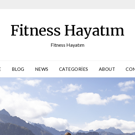
Fitness Hayatım
Fitness Hayatım
E
BLOG
NEWS
CATEGORIES
ABOUT
CO