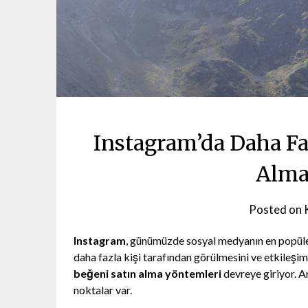
Instagram’da Daha Fa
Alma
Posted on
Instagram
, günümüzde sosyal medyanın en popüler 
daha fazla kişi tarafından görülmesini ve etkileşim
beğeni satın alma yöntemleri
devreye giriyor. A
noktalar var.