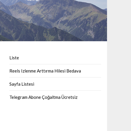
Liste
Reels Izlenme Arttırma Hilesi Bedava
Sayfa Listesi
Telegram Abone Çoğaltma Ücretsiz