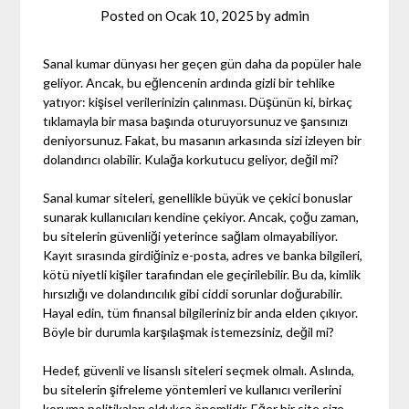
Posted on
Ocak 10, 2025
by
admin
Sanal kumar dünyası her geçen gün daha da popüler hale
geliyor. Ancak, bu eğlencenin ardında gizli bir tehlike
yatıyor: kişisel verilerinizin çalınması. Düşünün ki, birkaç
tıklamayla bir masa başında oturuyorsunuz ve şansınızı
deniyorsunuz. Fakat, bu masanın arkasında sizi izleyen bir
dolandırıcı olabilir. Kulağa korkutucu geliyor, değil mi?
Sanal kumar siteleri, genellikle büyük ve çekici bonuslar
sunarak kullanıcıları kendine çekiyor. Ancak, çoğu zaman,
bu sitelerin güvenliği yeterince sağlam olmayabiliyor.
Kayıt sırasında girdiğiniz e-posta, adres ve banka bilgileri,
kötü niyetli kişiler tarafından ele geçirilebilir. Bu da, kimlik
hırsızlığı ve dolandırıcılık gibi ciddi sorunlar doğurabilir.
Hayal edin, tüm finansal bilgileriniz bir anda elden çıkıyor.
Böyle bir durumla karşılaşmak istemezsiniz, değil mi?
Hedef, güvenli ve lisanslı siteleri seçmek olmalı. Aslında,
bu sitelerin şifreleme yöntemleri ve kullanıcı verilerini
koruma politikaları oldukça önemlidir. Eğer bir site size