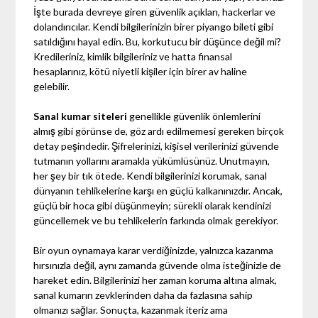
İşte burada devreye giren güvenlik açıkları, hackerlar ve
dolandırıcılar. Kendi bilgilerinizin birer piyango bileti gibi
satıldığını hayal edin. Bu, korkutucu bir düşünce değil mi?
Kredileriniz, kimlik bilgileriniz ve hatta finansal
hesaplarınız, kötü niyetli kişiler için birer av haline
gelebilir.
Sanal kumar siteleri
genellikle güvenlik önlemlerini
almış gibi görünse de, göz ardı edilmemesi gereken birçok
detay peşindedir. Şifrelerinizi, kişisel verilerinizi güvende
tutmanın yollarını aramakla yükümlüsünüz. Unutmayın,
her şey bir tık ötede. Kendi bilgilerinizi korumak, sanal
dünyanın tehlikelerine karşı en güçlü kalkanınızdır. Ancak,
güçlü bir hoca gibi düşünmeyin; sürekli olarak kendinizi
güncellemek ve bu tehlikelerin farkında olmak gerekiyor.
Bir oyun oynamaya karar verdiğinizde, yalnızca kazanma
hırsınızla değil, aynı zamanda güvende olma isteğinizle de
hareket edin. Bilgilerinizi her zaman koruma altına almak,
sanal kumarın zevklerinden daha da fazlasına sahip
olmanızı sağlar. Sonuçta, kazanmak iteriz ama