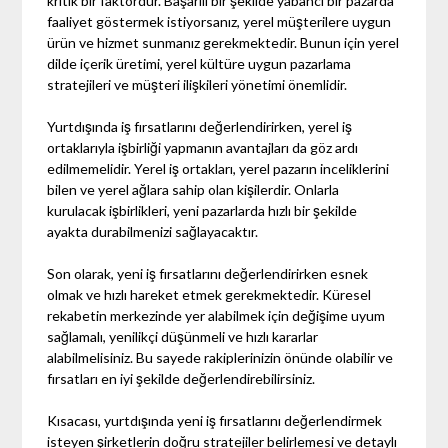
kritik bir faktördür. Başarılı bir şekilde yabancı bir pazarda
faaliyet göstermek istiyorsanız, yerel müşterilere uygun
ürün ve hizmet sunmanız gerekmektedir. Bunun için yerel
dilde içerik üretimi, yerel kültüre uygun pazarlama
stratejileri ve müşteri ilişkileri yönetimi önemlidir.
Yurtdışında iş fırsatlarını değerlendirirken, yerel iş
ortaklarıyla işbirliği yapmanın avantajları da göz ardı
edilmemelidir. Yerel iş ortakları, yerel pazarın inceliklerini
bilen ve yerel ağlara sahip olan kişilerdir. Onlarla
kurulacak işbirlikleri, yeni pazarlarda hızlı bir şekilde
ayakta durabilmenizi sağlayacaktır.
Son olarak, yeni iş fırsatlarını değerlendirirken esnek
olmak ve hızlı hareket etmek gerekmektedir. Küresel
rekabetin merkezinde yer alabilmek için değişime uyum
sağlamalı, yenilikçi düşünmeli ve hızlı kararlar
alabilmelisiniz. Bu sayede rakiplerinizin önünde olabilir ve
fırsatları en iyi şekilde değerlendirebilirsiniz.
Kısacası, yurtdışında yeni iş fırsatlarını değerlendirmek
isteyen şirketlerin doğru stratejiler belirlemesi ve detaylı