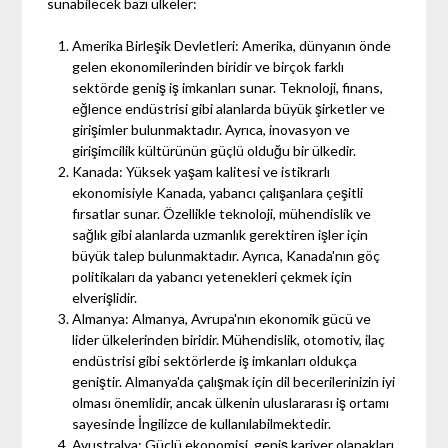
sunabilecek bazı ülkeler:
Amerika Birleşik Devletleri: Amerika, dünyanın önde
gelen ekonomilerinden biridir ve birçok farklı
sektörde geniş iş imkanları sunar. Teknoloji, finans,
eğlence endüstrisi gibi alanlarda büyük şirketler ve
girişimler bulunmaktadır. Ayrıca, inovasyon ve
girişimcilik kültürünün güçlü olduğu bir ülkedir.
Kanada: Yüksek yaşam kalitesi ve istikrarlı
ekonomisiyle Kanada, yabancı çalışanlara çeşitli
fırsatlar sunar. Özellikle teknoloji, mühendislik ve
sağlık gibi alanlarda uzmanlık gerektiren işler için
büyük talep bulunmaktadır. Ayrıca, Kanada'nın göç
politikaları da yabancı yetenekleri çekmek için
elverişlidir.
Almanya: Almanya, Avrupa'nın ekonomik gücü ve
lider ülkelerinden biridir. Mühendislik, otomotiv, ilaç
endüstrisi gibi sektörlerde iş imkanları oldukça
geniştir. Almanya'da çalışmak için dil becerilerinizin iyi
olması önemlidir, ancak ülkenin uluslararası iş ortamı
sayesinde İngilizce de kullanılabilmektedir.
Avustralya: Güçlü ekonomisi, geniş kariyer olanakları