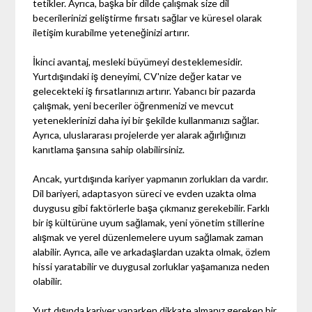
tetikler. Ayrıca, başka bir dilde çalışmak size dil
becerilerinizi geliştirme fırsatı sağlar ve küresel olarak
iletişim kurabilme yeteneğinizi artırır.
İkinci avantaj, mesleki büyümeyi desteklemesidir.
Yurtdışındaki iş deneyimi, CV'nize değer katar ve
gelecekteki iş fırsatlarınızı artırır. Yabancı bir pazarda
çalışmak, yeni beceriler öğrenmenizi ve mevcut
yeteneklerinizi daha iyi bir şekilde kullanmanızı sağlar.
Ayrıca, uluslararası projelerde yer alarak ağırlığınızı
kanıtlama şansına sahip olabilirsiniz.
Ancak, yurtdışında kariyer yapmanın zorlukları da vardır.
Dil bariyeri, adaptasyon süreci ve evden uzakta olma
duygusu gibi faktörlerle başa çıkmanız gerekebilir. Farklı
bir iş kültürüne uyum sağlamak, yeni yönetim stillerine
alışmak ve yerel düzenlemelere uyum sağlamak zaman
alabilir. Ayrıca, aile ve arkadaşlardan uzakta olmak, özlem
hissi yaratabilir ve duygusal zorluklar yaşamanıza neden
olabilir.
Yurt dışında kariyer yaparken dikkate almanız gereken bir