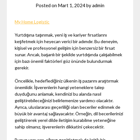
Posted on
Mart 1, 2024
by
admin
My Home Logistic
Yurtdışına taşınmak, yeni iş ve kariyer fırsatlarını
keşfetmek için heyecan verici bir adımdır. Bu deneyim,
kişisel ve profesyonel gelişim için benzersiz bir fırsat
sunar. Ancak, başarılı bir şekilde yurtdışında çalışabilmek
için bazı önemli faktörleri göz önünde bulundurmak
gerekir.
Öncelikle, hedeflediğiniz ülkenin iş pazarını araştırmak
önemlidir. İşverenlerin hangi yeteneklere talep
duyduğunu anlamak, kendinizi bu alanda nasıl
geliştirebileceğinizi belirlemenize yardımcı olacaktır.
Ayrıca, uluslararası geçerliliği olan beceriler edinmek de
büyük bir avantaj sağlayacaktır. Örneğin, dil becerilerinizi
geliştirerek yerel dilde iletişim kurabilme yeteneğine
sahip olmanız, işverenlerin dikkatini çekecektir.
Bunun yanı sıra, ağınızı genişletmek de kritik bir